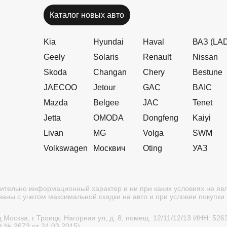
Каталог новых авто
Kia
Hyundai
Haval
ВАЗ (LA
Geely
Solaris
Renault
Nissan
Skoda
Changan
Chery
Bestune
JAECOO
Jetour
GAC
BAIC
Mazda
Belgee
JAC
Tenet
Jetta
OMODA
Dongfeng
Kaiyi
Livan
MG
Volga
SWM
Volkswagen
Москвич
Oting
УАЗ
ительно информационный характер и ни при каких условиях не я
аны с учетом максимальной скидки на авто и при условии покупки 
ква, г Троицк, Нагорная ул, д. 8, помещ. 12/11/12/13 ИНН: 52
 № 2673 от 24.03.2015)