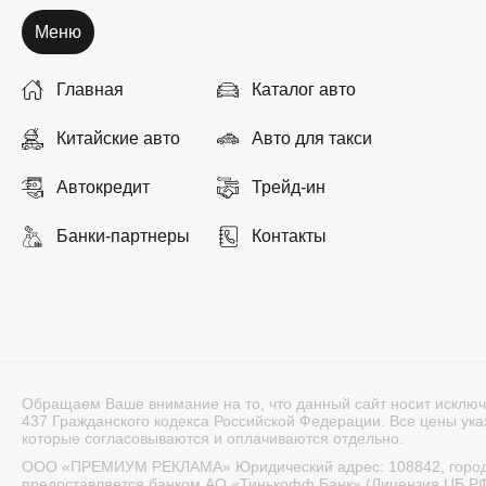
Меню
Главная
Каталог авто
Китайские авто
Авто для такси
Автокредит
Трейд-ин
Банки-партнеры
Контакты
Обращаем Ваше внимание на то, что данный сайт носит исключ
437 Гражданского кодекса Российской Федерации. Все цены указ
которые согласовываются и оплачиваются отдельно.
ООО «ПРЕМИУМ РЕКЛАМА» Юридический адрес: 108842, город Мос
предоставляется банком АО «Тинькофф Банк» (Лицензия ЦБ РФ