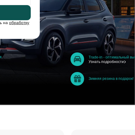
сь на
обработку
в
Trade-in - оптимальный вы
Узнать подробности
Зимняя резина в подарок!