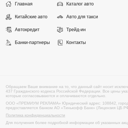
Главная
Каталог авто
Китайские авто
Авто для такси
Автокредит
Трейд-ин
Банки-партнеры
Контакты
Обращаем Ваше внимание на то, что данный сайт носит исключ
437 Гражданского кодекса Российской Федерации. Все цены указ
которые согласовываются и оплачиваются отдельно.
ООО «ПРЕМИУМ РЕКЛАМА» Юридический адрес: 108842, город Мос
предоставляется банком АО «Тинькофф Банк» (Лицензия ЦБ РФ
Политика конфиденциальности
Для получения более подробной информации об указанных акц