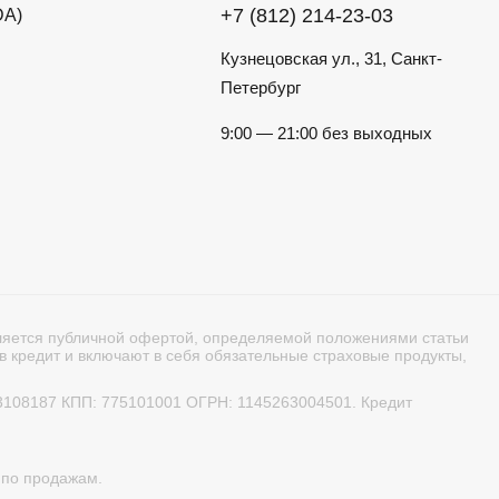
+7 (812) 214-23-03
DA)
Кузнецовская ул., 31, Санкт-
Петербург
9:00 — 21:00 без выходных
вляется публичной офертой, определяемой положениями статьи
в кредит и включают в себя обязательные страховые продукты,
63108187 КПП: 775101001 ОГРН: 1145263004501. Кредит
 по продажам.