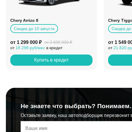
Chery Arrizo 8
Chery Tigg
Скидка до 10 августа
Скидка до 
от 1 299 000 ₽
от 1 549 0
от 2 600 000 ₽
от
18 298 руб/мес
в кредит
от
21 820 р
Купить в кредит
Не знаете что выбрать? Понимаем.
Оставьте заявку, наш автоподборщик перезвонит в