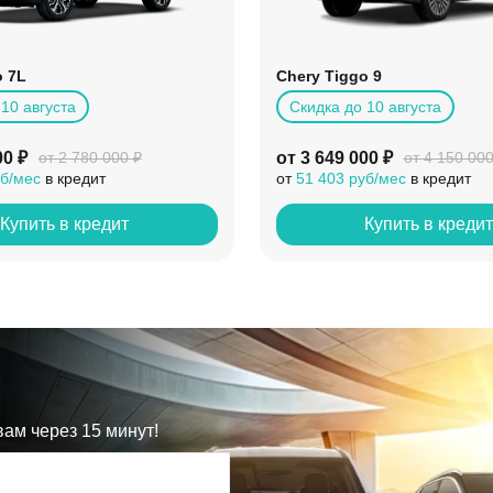
o 7L
Chery Tiggo 9
10 августа
Скидка до 10 августа
00 ₽
от 3 649 000 ₽
от 2 780 000 ₽
от 4 150 000
уб/мес
в кредит
от
51 403 руб/мес
в кредит
Купить в кредит
Купить в креди
ам через 15 минут!