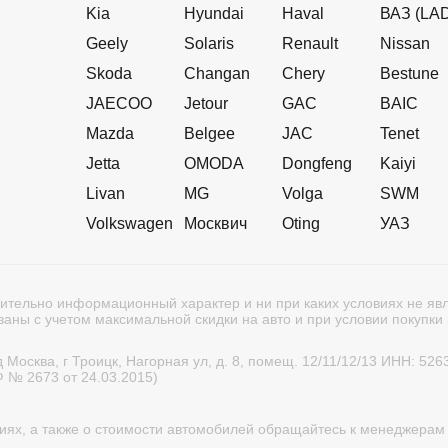
Kia
Hyundai
Haval
ВАЗ (LA
Geely
Solaris
Renault
Nissan
Skoda
Changan
Chery
Bestune
JAECOO
Jetour
GAC
BAIC
Mazda
Belgee
JAC
Tenet
Jetta
OMODA
Dongfeng
Kaiyi
Livan
MG
Volga
SWM
Volkswagen
Москвич
Oting
УАЗ
ительно информационный характер и ни при каких условиях не я
аны с учетом максимальной скидки на авто и при условии покупки 
ква, г Троицк, Нагорная ул, д. 8, помещ. 12/11/12/13 ИНН: 52
 № 2673 от 24.03.2015)
иях, а также о стоимости автомобилей обращайтесь к менеджерам