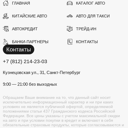
ГЛАВНАЯ
КАТАЛОГ АВТО
КИТАЙСКИЕ АВТО
АВТО ДЛЯ ТАКСИ
АВТОКРЕДИТ
ТРЕЙД-ИН
БАНКИ-ПАРТНЕРЫ
КОНТАКТЫ
Контакты
+7 (812) 214-23-03
Кузнецовская ул., 31, Санкт-Петербург
9:00 — 21:00 без выходных
Обращаем Ваше внимание на то, что данный сайт носит
исключительно информационный характер и ни при каких
условиях не является публичной офертой, определяемой
положениями статьи 437 Гражданского кодекса Российской
Федерации. Все цены указаны с учетом максимальной скидки
на авто и при условии покупки в кредит и включают в себя
обязательные страховые продукты, которые согласовываются и