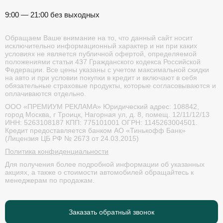
9:00 — 21:00 без выходных
Обращаем Ваше внимание на то, что данный сайт носит
исключительно информационный характер и ни при каких
условиях не является публичной офертой, определяемой
положениями статьи 437 Гражданского кодекса Российской
Федерации. Все цены указаны с учетом максимальной скидки
на авто и при условии покупки в кредит и включают в себя
обязательные страховые продукты, которые согласовываются и
оплачиваются отдельно.
ООО «ПРЕМИУМ РЕКЛАМА» Юридический адрес: 108842,
город Москва, г Троицк, Нагорная ул, д. 8, помещ. 12/11/12/13
ИНН: 5263108187 КПП: 775101001 ОГРН: 1145263004501.
Кредит предоставляется банком АО «Тинькофф Банк»
(Лицензия ЦБ РФ № 2673 от 24.03.2015)
Политика конфиденциальности
Для получения более подробной информации об указанных
акциях, а также о стоимости автомобилей обращайтесь к
менеджерам по продажам.
Заказать обратный звонок