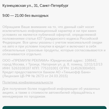
Кузнецовская ул., 31, Санкт-Петербург
9:00 — 21:00 без выходных
Обращаем Ваше внимание на то, что данный сайт носит
исключительно информационный характер и ни при каких
условиях не является публичной офертой, определяемой
положениями статьи 437 Гражданского кодекса Российской
Федерации. Все цены указаны с учетом максимальной скидки
на авто и при условии покупки в кредит и включают в себя
обязательные страховые продукты, которые согласовываются и
оплачиваются отдельно.
ООО «ПРЕМИУМ РЕКЛАМА» Юридический адрес: 108842,
город Москва, г Троицк, Нагорная ул, д. 8, помещ. 12/11/12/13
ИНН: 5263108187 КПП: 775101001 ОГРН: 1145263004501.
Кредит предоставляется банком АО «Тинькофф Банк»
(Лицензия ЦБ РФ № 2673 от 24.03.2015)
Политика конфиденциальности
Для получения более подробной информации об указанных
акциях, а также о стоимости автомобилей обращайтесь к
менеджерам по продажам.